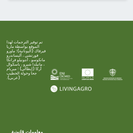
تم توفير الترجمات لهذا
الموقع بواسطة ماريا
فيرفاك (اليونانية)؛ ماورو
فورتشي ، أليساندرو
مانكوسو ، أنتونيلو فرانكا
، ماتيلدا شيرو ، باسكوال
أركا (إيطالي) ؛ ميريام
جحا وخولة الخطيب
(عربي).
معلومات قانونية