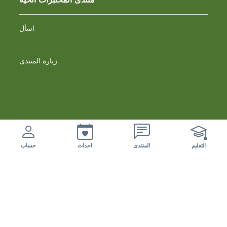
اسأل
زيارة المنتدى
نشرة اخبارية
nuovi eventi da esaminare
التعليم
المنتدى
احداث
حساب
اشترك في نشرتنا الإخبارية
تابعنا