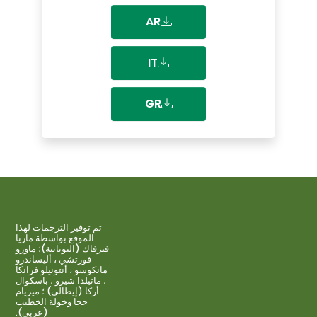
AR
IT
GR
تم توفير الترجمات لهذا
الموقع بواسطة ماريا
فيرفاك (اليونانية)؛ ماورو
فورتشي ، أليساندرو
مانكوسو ، أنتونيلو فرانكا
، ماتيلدا شيرو ، باسكوال
أركا (إيطالي) ؛ ميريام
جحا وخولة الخطيب
(عربي).