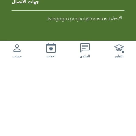
جهات الاتصال
الايميل
livingagro.project@forestas.it
nuovi eventi da esaminare
التعليم
المنتدى
احداث
حساب
المختبرات الحية
الزراعة الحرجية لانظمة الزيتون المتعددة الوظائف