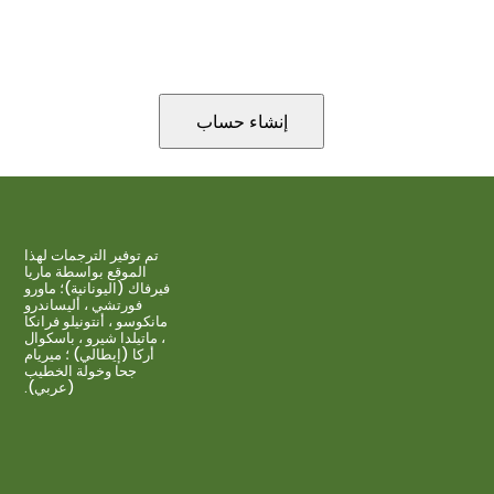
تم توفير الترجمات لهذا
الموقع بواسطة ماريا
فيرفاك (اليونانية)؛ ماورو
فورتشي ، أليساندرو
مانكوسو ، أنتونيلو فرانكا
، ماتيلدا شيرو ، باسكوال
أركا (إيطالي) ؛ ميريام
جحا وخولة الخطيب
(عربي).