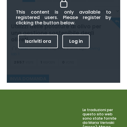
This content is only available to
registered users. Please register by
clicking the button below.
Utilizzi delle potature di olivo per
una gestione sostenibile degli
oliveti
Iscriviti ora
Log in
Peter Moubarak
risposte 3 anni ago
•
Living
lab 1
2957
1
0
VISITE
RISPOSTE
VOTES
INVIA DOMANDA
Le traduzioni per
questo sito web
sono state fornite
da Maria Verivaki
(greco); Mauro