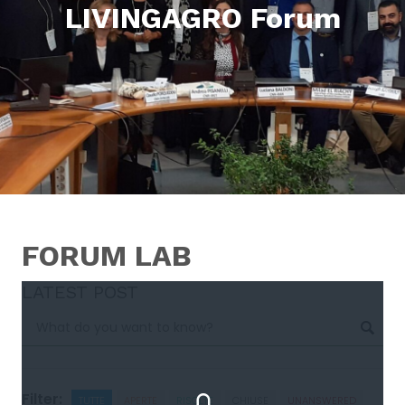
LIVINGAGRO Forum
FORUM LAB
LATEST POST
Filter:
TUTTE
APERTE
RISOLTE
CHIUSE
UNANSWERED