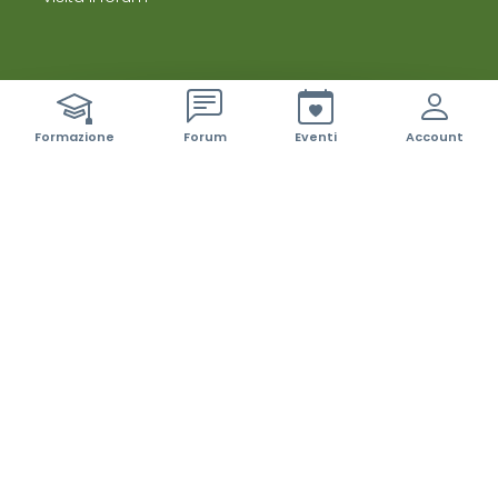
ci sono 42 nuovi event
Formazione
Forum
Eventi
Account
Newsletter
Iscriviti alla Newsletter
Seguici