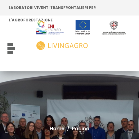
Vai ai contenuti
Vai al menu di navigazione
LABORATORI VIVENTI TRANSFRONTALIERI PER
Vai al footer
L'AGROFORESTAZIONE
Attiva / disattiva la navigazione
Home
/
Pagina