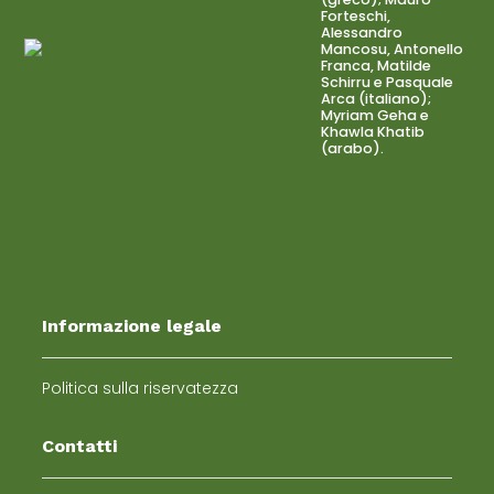
Forteschi,
Alessandro
Mancosu, Antonello
Franca, Matilde
Schirru e Pasquale
Arca (italiano);
Myriam Geha e
Khawla Khatib
(arabo).
Informazione legale
Politica sulla riservatezza
Contatti