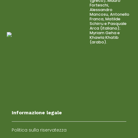
(greco); Mauro
Forteschi,
Alessandro
Mancosu, Antonello
Franca, Matilde
Schirru e Pasquale
Arca (italiano);
Myriam Geha e
Khawla Khatib
(arabo).
Informazione legale
Politica sulla riservatezza