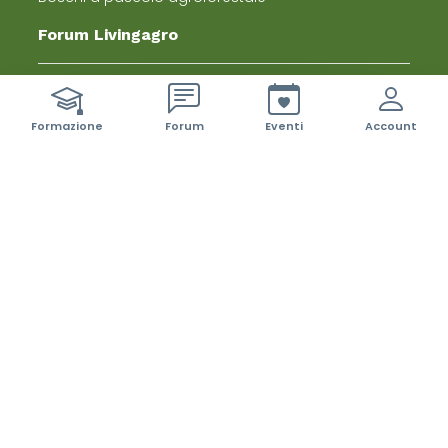
Forum Livingagro
Fai una domanda
ci sono 42 nuovi event
Formazione
Forum
Eventi
Account
Visita il forum
Newsletter