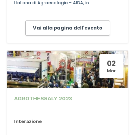
Italiana di Agroecologia – AIDA, in
collaborazione con la Coalizione Cambiamo
Agricoltura.
The program is composed of two days of
Vai alla pagina dell'evento
presentations and debates on the themes of
European strategies in relation to agroecology
and a one- day visit to an agroecological farm.
Registration page
Programme of the Congress
02
Mar
AGROTHESSALY 2023
Interazione