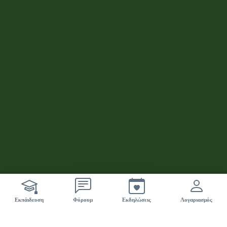
ci sono 42 nuovi eventi
Εκπάιδευση
Φόρουμ
Εκδηλώσεις
Λογαριασμός