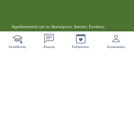
Αγροδασοπονία για τις Βοσκόμενες Δασικές Εκτάσεις
Φόρουμ Livingagro
ci sono 42 nuovi eventi
Εκπάιδευση
Φόρουμ
Εκδηλώσεις
Λογαριασμός
Ρωτήστε κάτι
Επισκεφτείτε το φόρουμ