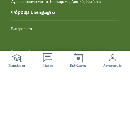
Αγροδασοπονία για τις Βοσκόμενες Δασικές Εκτάσεις
Φόρουμ Livingagro
Ρωτήστε κάτι
Επισκεφτείτε το φόρουμ
ci sono 42 nuovi eventi
Εκπάιδευση
Φόρουμ
Εκδηλώσεις
Λογαριασμός
Ενημερωτικό δελτίο
Εγγραφείτε στο ενημερωτικό μας δελτίο